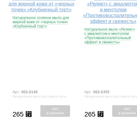
Натуральное соляное мыло для
жирной кожи от «черных точек»
«Клубничный торт»
Натуральное мыло «Реликт»
с эвкалиптом и ментолом
«Противовоспалительный
эффект и свежесть»
Арт.:
002-0140
Арт.:
002-0355
Натуральное мыло для лица и тела
Натуральное мыло для лица и тел
Нет
Нет
265
265
⃏
⃏
в наличии
в наличии