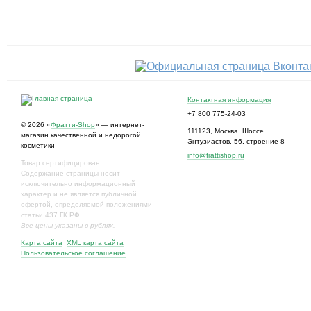
Контактная информация
+7 800 775-24-03
© 2026 «
Фратти-Shop
» — интернет-
111123
,
Москва
,
Шоссе
магазин качественной и недорогой
Энтузиастов, 56, строение 8
косметики
info@frattishop.ru
Товар сертифицирован
Содержание страницы носит
исключительно информационный
характер и не является публичной
офертой, определяемой положениями
статьи 437 ГК РФ
Все цены указаны в рублях.
Карта сайта
XML карта сайта
Пользовательское соглашение