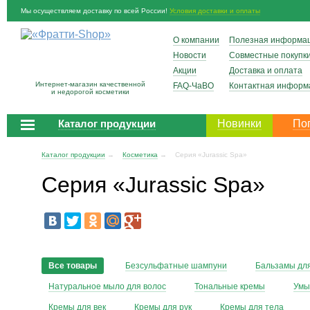
Мы осуществляем доставку по всей России!
Условия доставки и оплаты
О компании
Полезная информа
Новости
Совместные покупк
Акции
Доставка и оплата
Интернет-магазин качественной
FAQ-ЧаВО
Контактная информ
и недорогой косметики
Каталог продукции
Новинки
По
Каталог продукции
→
Косметика
→
Серия «Jurassic Spa»
Серия «Jurassic Spa»
Все товары
Безсульфатные шампуни
Бальзамы для
Натуральное мыло для волос
Тональные кремы
Умы
Кремы для век
Кремы для рук
Кремы для тела