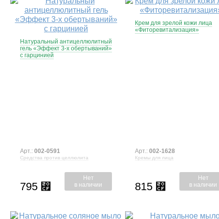
Крем для зрелой кожи лица
«Фиторевитализация»
Натуральный антицеллюлитный
гель «Эффект 3-х обертываний»
с гарцинией
Арт.:
002-0591
Арт.:
002-1628
Средства против целлюлита
Кремы для лица
Нет
Нет
795
815
⃏
⃏
в наличии
в наличии