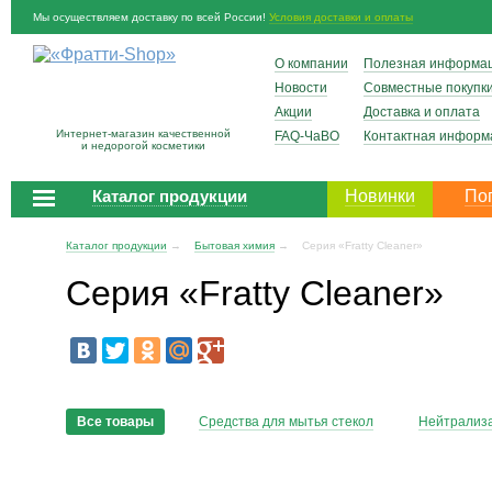
Мы осуществляем доставку по всей России!
Условия доставки и оплаты
О компании
Полезная информа
Новости
Совместные покупк
Акции
Доставка и оплата
Интернет-магазин качественной
FAQ-ЧаВО
Контактная информ
и недорогой косметики
Каталог продукции
Новинки
По
Каталог продукции
→
Бытовая химия
→
Серия «Fratty Cleaner»
Серия «Fratty Cleaner»
Все товары
Средства для мытья стекол
Нейтрализ