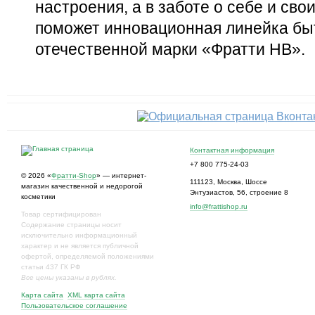
настроения, а в заботе о себе и сво
поможет инновационная линейка бы
отечественной марки «Фратти НВ».
Контактная информация
+7 800 775-24-03
© 2026 «
Фратти-Shop
» — интернет-
111123
,
Москва
,
Шоссе
магазин качественной и недорогой
Энтузиастов, 56, строение 8
косметики
info@frattishop.ru
Товар сертифицирован
Содержание страницы носит
исключительно информационный
характер и не является публичной
офертой, определяемой положениями
статьи 437 ГК РФ
Все цены указаны в рублях.
Карта сайта
XML карта сайта
Пользовательское соглашение