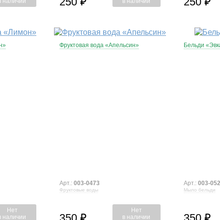
250
250
⃏
⃏
в наличии
в наличии
н»
Фруктовая вода «Апельсин»
Бельди «Эвк
Арт.:
003-0473
Арт.:
003-05
Фруктовые воды
Мыло бельди
Нет
Нет
350
350
⃏
⃏
в наличии
в наличии