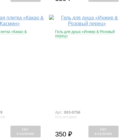
литка «Какао &
Гель для душа «Инжир & Розовый
перец»
09
Арт.:
003-0756
тки
Гели для душа
Нет
Нет
350
⃏
в наличии
в наличии