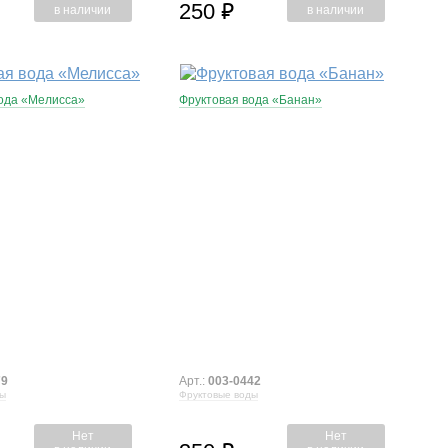
250
⃏
в наличии
в наличии
ода «Мелисса»
Фруктовая вода «Банан»
79
Арт.:
003-0442
ды
Фруктовые воды
Нет
Нет