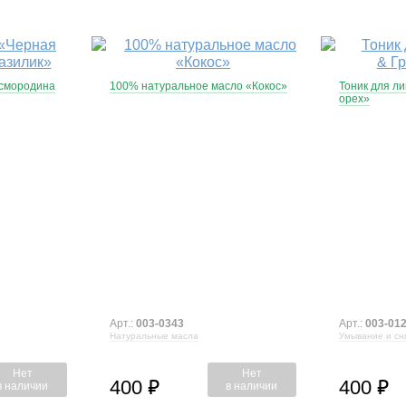
 смородина
100% натуральное масло «Кокос»
Тоник для ли
орех»
Арт.:
003-0343
Арт.:
003-01
Натуральные масла
Умывание и сн
Нет
Нет
400
400
⃏
⃏
в наличии
в наличии