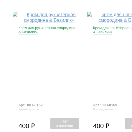
Крем для рук «Черная смородина
Крем для ног «Черная
& Базилик»
& Базилик»
Арт.:
003-0152
Арт.:
003-0169
Кремы для рук
Кремы для ног
Нет
400
400
⃏
⃏
в наличии