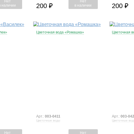
Нет
Нет
200
200
⃏
⃏
в наличии
в наличии
лек»
Цветочная вода «Ромашка»
Цветочная 
Арт.:
003-0411
Арт.:
003-04
Цветочные воды
Цветочные во
Нет
Нет