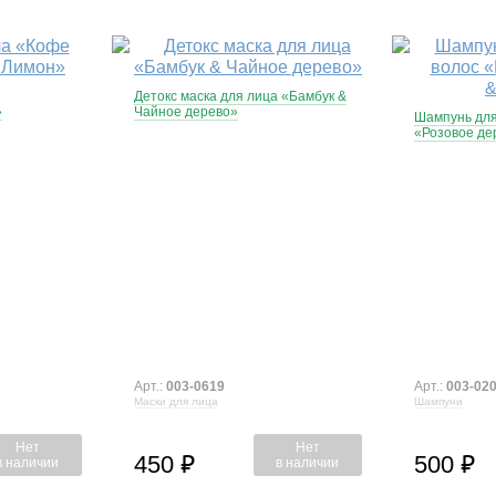
Детокс маска для лица «Бамбук &
»
Чайное дерево»
Шампунь для
«Розовое де
Арт.:
003-0619
Арт.:
003-02
Маски для лица
Шампуни
Нет
Нет
450
500
⃏
⃏
в наличии
в наличии