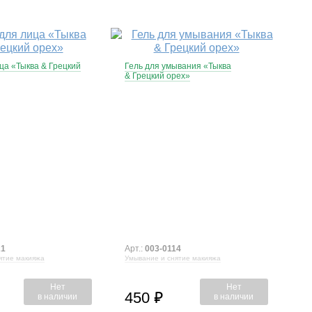
ца «Тыква & Грецкий
Гель для умывания «Тыква
& Грецкий орех»
21
Арт.:
003-0114
ятие макияжа
Умывание и снятие макияжа
Нет
Нет
450
⃏
в наличии
в наличии