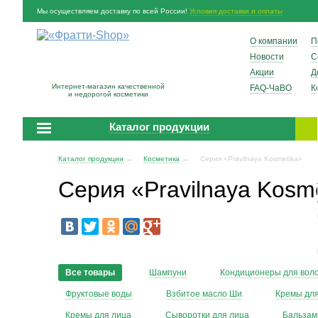
Мы осуществляем доставку по всей России!
Условия доставки и оплаты
О компании
П
Новости
С
Акции
Д
Интернет-магазин качественной
FAQ-ЧаВО
К
и недорогой косметики
Каталог продукции
Каталог продукции
→
Косметика
→
Серия «Pravilnaya Kosmetika»
Серия «Pravilnaya Kosm
Все товары
Шампуни
Кондиционеры для вол
Фруктовые воды
Взбитое масло Ши
Кремы для
Кремы для лица
Сыворотки для лица
Бальзам