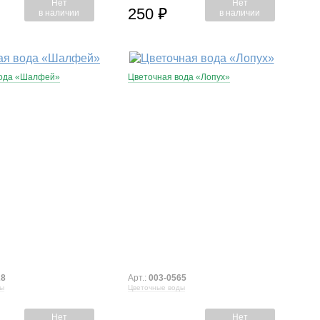
Нет
Нет
250
⃏
в наличии
в наличии
вода «Шалфей»
Цветочная вода «Лопух»
28
Арт.:
003-0565
ды
Цветочные воды
Нет
Нет