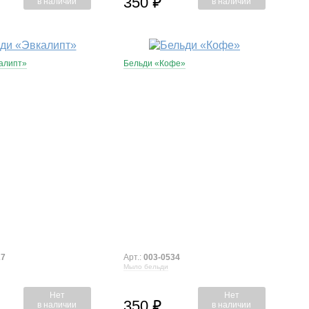
350
⃏
в наличии
в наличии
алипт»
Бельди «Кофе»
27
Арт.:
003-0534
Мыло бельди
Нет
Нет
350
⃏
в наличии
в наличии