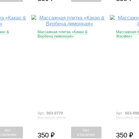
као &
Массажная плитка «Какао &
Массажная п
Вербена лимонная»
Жасмин»
Арт.:
003-0770
Арт.:
003-09
Массажные плитки
Массажные пли
Нет
Нет
350
350
⃏
⃏
в наличии
в наличии