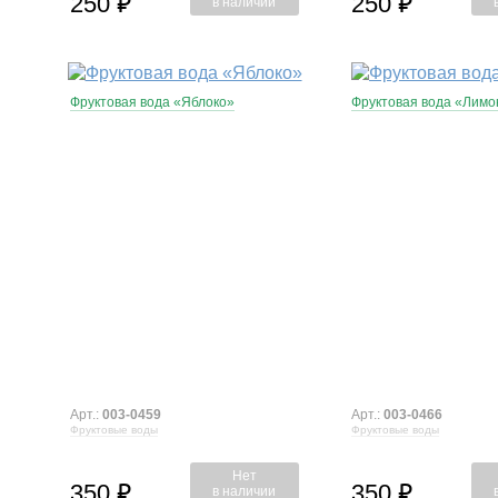
250
250
⃏
⃏
в наличии
Фруктовая вода «Яблоко»
Фруктовая вода «Лимо
Арт.:
003-0459
Арт.:
003-0466
Фруктовые воды
Фруктовые воды
Нет
350
350
⃏
⃏
в наличии