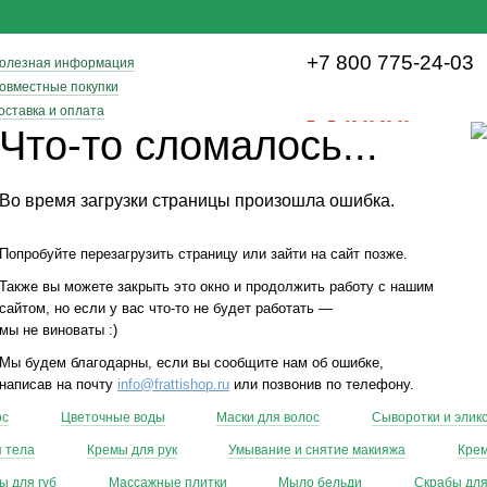
+7 800 775-24-03
олезная информация
овместные покупки
оставка и оплата
Пн-Пт 12:00-20:00
Что-то сломалось...
онтактная информация
Новинки
Популярные товары
Во время загрузки страницы произошла ошибка.
Попробуйте перезагрузить страницу или зайти на сайт позже.
etika»
Также вы можете закрыть это окно и продолжить работу с нашим
сайтом, но если у вас что-то не будет работать —
мы не виноваты :)
Мы будем благодарны, если вы сообщите нам об ошибке,
написав на почту
info@frattishop.ru
или позвонив по телефону.
ос
Цветочные воды
Маски для волос
Сыворотки и элик
 тела
Кремы для рук
Умывание и снятие макияжа
Крем
ы для губ
Массажные плитки
Мыло бельди
Скрабы для