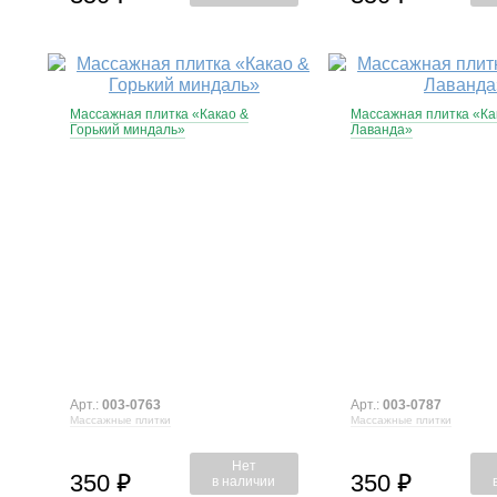
Массажная плитка «Какао &
Массажная плитка «Ка
Горький миндаль»
Лаванда»
Арт.:
003-0763
Арт.:
003-0787
Массажные плитки
Массажные плитки
Нет
350
350
⃏
⃏
в наличии