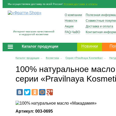
Мы осуществляем доставку по всей России!
Условия доставки и оплаты
О компании
Полезная информа
Новости
Совместные покупк
Акции
Доставка и оплата
Интернет-магазин качественной
FAQ-ЧаВО
Контактная информ
и недорогой косметики
Каталог продукции
Новинки
По
Каталог продукции
→
Косметика
→
Серия «Pravilnaya Kosmetika»
→
Нату
100% натуральное масл
серии «Pravilnaya Kosmet
Артикул: 003-0695