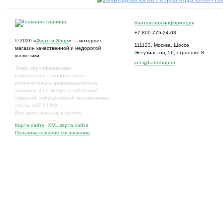
Контактная информация
+7 800 775-24-03
© 2026 «
Фратти-Shop
» — интернет-
111123
,
Москва
,
Шоссе
магазин качественной и недорогой
Энтузиастов, 56, строение 8
косметики
info@frattishop.ru
Товар сертифицирован
Содержание страницы носит
исключительно информационный
характер и не является публичной
офертой, определяемой положениями
статьи 437 ГК РФ
Все цены указаны в рублях.
Карта сайта
XML карта сайта
Пользовательское соглашение