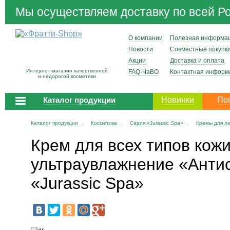
Мы осуществляем доставку по всей Р
О компании
Полезная информа
Новости
Совместные покупк
Акции
Доставка и оплата
Интернет-магазин качественной
FAQ-ЧаВО
Контактная информ
и недорогой косметики
Каталог продукции
Новинки
По
Каталог продукции
→
Косметика
→
Серия «Jurassic Spa»
→
Кремы для л
Крем для всех типов кож
ультраувлажнение «Анти
«Jurassic Spa»