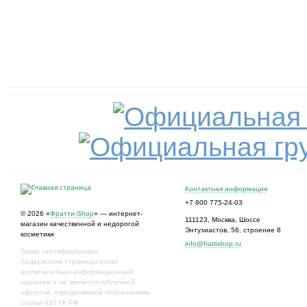
Контактная информация
+7 800 775-24-03
© 2026 «
Фратти-Shop
» — интернет-
111123
,
Москва
,
Шоссе
магазин качественной и недорогой
Энтузиастов, 56, строение 8
косметики
info@frattishop.ru
Товар сертифицирован
Содержание страницы носит
исключительно информационный
характер и не является публичной
офертой, определяемой положениями
статьи 437 ГК РФ