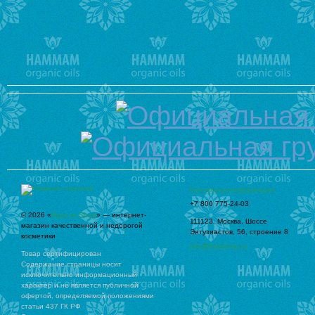
Контактная информация
+7 800 775-24-03
© 2026 «
Фратти-Shop
» — интернет-
111123
,
Москва
,
Шоссе
магазин качественной и недорогой
Энтузиастов, 56, строение 8
косметики
info@frattishop.ru
Товар сертифицирован
Содержание страницы носит
исключительно информационный
характер и не является публичной
офертой, определяемой положениями
статьи 437 ГК РФ