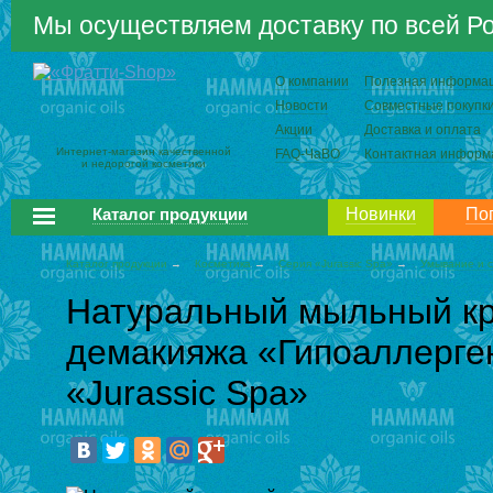
Мы осуществляем доставку по всей Р
О компании
Полезная информа
Новости
Совместные покупк
Акции
Доставка и оплата
Интернет-магазин качественной
FAQ-ЧаВО
Контактная информ
и недорогой косметики
Каталог продукции
Новинки
По
Каталог продукции
→
Косметика
→
Серия «Jurassic Spa»
→
Умывание и 
Натуральный мыльный к
демакияжа «Гипоаллерге
«Jurassic Spa»