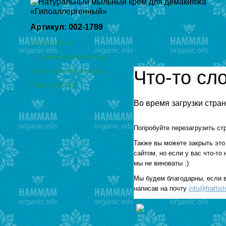
Артикул: 002-1789
Объем: 150 мл
Срок годности: 18 месяцев
Что-то сл
После вскрытия: 4 месяца
Страна: Россия
Во время загрузки стра
Попробуйте перезагрузить стр
Также вы можете закрыть это
сайтом, но если у вас что-то
мы не виноваты :)
Мы будем благодарны, если 
написав на почту
info@frattis