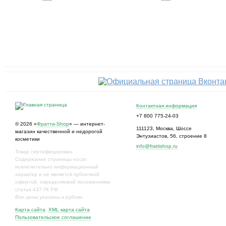
Контактная информация
+7 800 775-24-03
© 2026 «
Фратти-Shop
» — интернет-
111123
,
Москва
,
Шоссе
магазин качественной и недорогой
Энтузиастов, 56, строение 8
косметики
info@frattishop.ru
Товар сертифицирован
Содержание страницы носит
исключительно информационный
характер и не является публичной
офертой, определяемой положениями
статьи 437 ГК РФ
Все цены указаны в рублях.
Карта сайта
XML карта сайта
Пользовательское соглашение