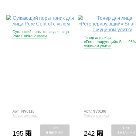
Сужающий поры тоник для лица
Pore Control с углем
Тонер для лица
«Регенерирующий» Snail 95%
муцином улитки
Арт.:
NV0110
Арт.:
NV0106
Тонеры для лица
Тонеры для лица
Нет
Нет
195
242
⃏
⃏
в наличии
в наличии