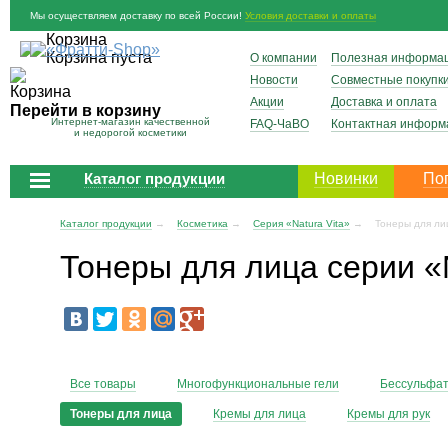
Мы осуществляем доставку по всей России!
Условия доставки и оплаты
Корзина
Корзина пуста
О компании
Полезная информа
Новости
Совместные покупк
Корзина
Акции
Доставка и оплата
Перейти в корзину
Интернет-магазин качественной
FAQ-ЧаВО
Контактная информ
и недорогой косметики
Каталог продукции
Новинки
По
Каталог продукции
→
Косметика
→
Серия «Natura Vita»
→
Тонеры для л
Тонеры для лица серии «N
Все товары
Многофункциональные гели
Бессульфат
Тонеры для лица
Кремы для лица
Кремы для рук