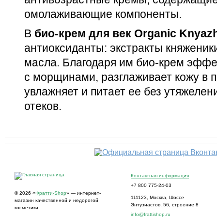
омолаживающие компоненты.
В
био-крем для век Organic Knyaz
антиоксиданты: экстракты княженик
масла. Благодаря им био-крем эффе
с морщинами, разглаживает кожу в 
увлажняет и питает ее без утяжелен
отеков.
Контактная информация
+7 800 775-24-03
© 2026 «
Фратти-Shop
» — интернет-
111123
,
Москва
,
Шоссе
магазин качественной и недорогой
Энтузиастов, 56, строение 8
косметики
info@frattishop.ru