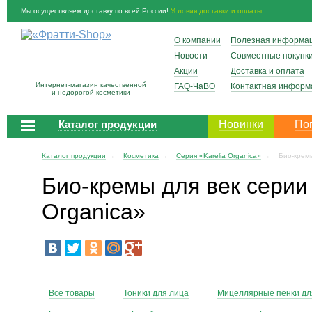
Мы осуществляем доставку по всей России!
Условия доставки и оплаты
О компании
Полезная информа
Новости
Совместные покупк
Акции
Доставка и оплата
Интернет-магазин качественной
FAQ-ЧаВО
Контактная информ
и недорогой косметики
Каталог продукции
Новинки
По
Каталог продукции
→
Косметика
→
Серия «Karelia Organica»
→
Био-крем
Био-кремы для век серии 
Organica»
Все товары
Тоники для лица
Мицеллярные пенки дл