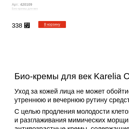
Арт.:
420109
Био-кремы для век
338
⃏
В корзину
Био-кремы для век Karelia 
Уход за кожей лица не может обойт
утреннюю и вечернюю рутину средств
С целью продления молодости клето
и разглаживания мимических морщи
антивозрастные кремы, содержащие