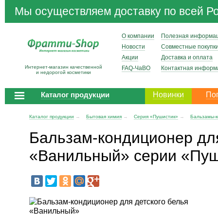
Мы осуществляем доставку по всей Р
О компании
Полезная информа
Новости
Совместные покупк
Акции
Доставка и оплата
Интернет-магазин качественной
FAQ-ЧаВО
Контактная информ
и недорогой косметики
Каталог продукции
Новинки
По
Каталог продукции
→
Бытовая химия
→
Серия «Пушистик»
→
Бальзамы-к
Бальзам-кондиционер для
«Ванильный» серии «Пу