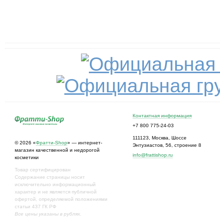
Контактная информация
+7 800 775-24-03
111123
,
Москва
,
Шоссе
© 2026 «
Фратти-Shop
» — интернет-
Энтузиастов, 56, строение 8
магазин качественной и недорогой
info@frattishop.ru
косметики
Товар сертифицирован
Содержание страницы носит
исключительно информационный
характер и не является публичной
офертой, определяемой положениями
статьи 437 ГК РФ
Все цены указаны в рублях.