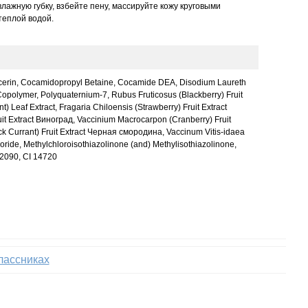
влажную губку, взбейте пену, массируйте кожу круговыми
теплой водой.
ycerin, Cocamidopropyl Betaine, Cocamide DEA, Disodium Laureth
Copolymer, Polyquaternium-7, Rubus Fruticosus (Blackberry) Fruit
t) Leaf Extract, Fragaria Chiloensis (Strawberry) Fruit Extract
ruit Extract Виноград, Vaccinium Macrocarpon (Cranberry) Fruit
ck Currant) Fruit Extract Черная смородина, Vaccinum Vitis-idaea
oride, Methylchloroisothiazolinone (and) Methylisothiazolinone,
42090, CI 14720