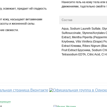
Нанесите гель на кожу тела или 
движениями, тщательно смойте 
у, освежает, придает ей гладкость
т кожу, насыщают витаминами
Состав
расоты и жизненной силы.
Aqua, Sodium Laureth Sulfatе, Gl
ние свежести.
Sulfosuccinate, Styrene/Acrylates 
Extract, Mentha Piperita (Peppermin
Клубника, Vitis Vinifera (Grape) F
Extract Клюква, Ribes Nigrum (Bla
Fruit Extract Брусника, Sodium Chl
Tetrasodium EDTA, Citric Acid, CI 
формация
03