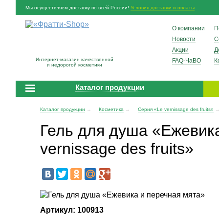
Мы осуществляем доставку по всей России!
Условия доставки и оплаты
О компании
П
Новости
С
Акции
Д
Интернет-магазин качественной
FAQ-ЧаВО
К
и недорогой косметики
Каталог продукции
Каталог продукции
→
Косметика
→
Серия «Le vernissage des fruits»
Гель для душа «Ежевика
vernissage des fruits»
Артикул: 100913