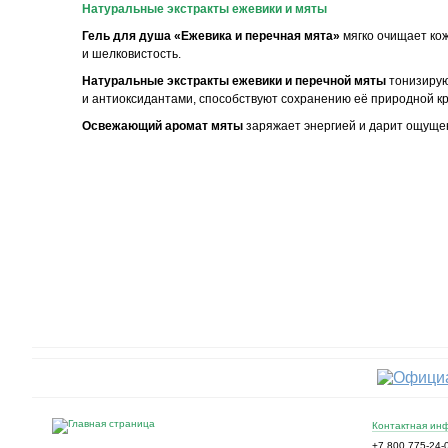
Натуральные экстракты ежевики и мяты
Гель для душа «Ежевика и перечная мята»
мягко очищает кож
и шелковистость.
Натуральные экстракты ежевики и перечной мяты
тонизирую
и антиоксидантами, способствуют сохранению её природной к
Освежающий аромат мяты
заряжает энергией и дарит ощуще
Контактная ин
+7 800 775-24-