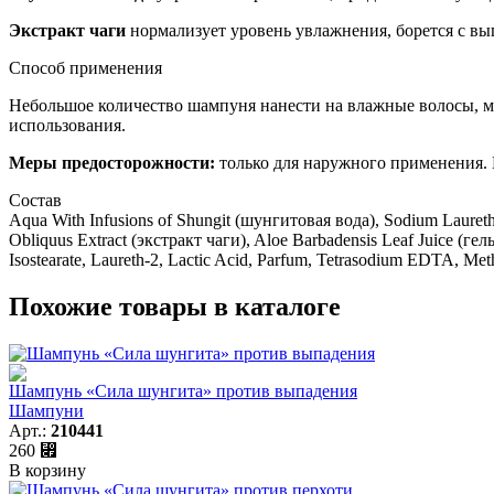
Экстракт чаги
нормализует уровень увлажнения, борется с вып
Способ применения
Небольшое количество шампуня нанести на влажные волосы, м
использования.
Меры предосторожности:
только для наружного применения. 
Состав
Aqua With Infusions of Shungit (шунгитовая вода), Sodium Laureth
Obliquus Extract (экстракт чаги), Aloe Barbadensis Leaf Juice (ге
Isostearate, Laureth-2, Lactic Acid, Parfum, Tetrasodium EDTA, Meth
Похожие товары в каталоге
Шампунь «Сила шунгита» против выпадения
Шампуни
Арт.:
210441
260
⃏
В корзину