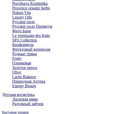
Pravilnaya Kosmetika
Provence organic herbs
Natura Vita
Luxury Oils
Русское поле
Русское поле Премиум
Фито Баня
Le vernissage des fruits
SPA Collection
Биоформула
Фруктовый вернисаж
Родные травы
Fratty
Оливковая
Золотое просо
Olive
Lactis Balance
Природная Аптека
Energy Beauty
Детская косметика
Ласковая мама
Радужный зайчик
Бытовая химия