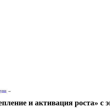
уни
→
ение и активация роста» с э