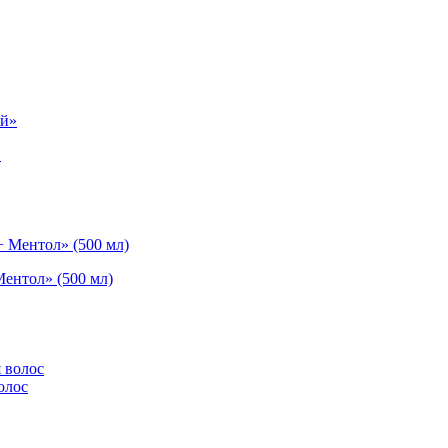
»
ентол» (500 мл)
олос