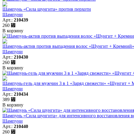
Шампунь «Сила шунгита» против перхоти
Шампуни
Арт.:
210439
260
⃏
В корзину
Шампунь-актив против выпадения волос «Шунгит + Кремний
Шампуни
Арт.:
210430
260
⃏
В корзину
Шампунь-гель для мужчин 3 в 1 «Заряд свежести» «Шунгит + М
Шампуни
Арт.:
210434
389
⃏
В корзину
Шампунь «Сила шунгита» для интенсивного восстановления в
Шампуни
Арт.:
210440
260
⃏