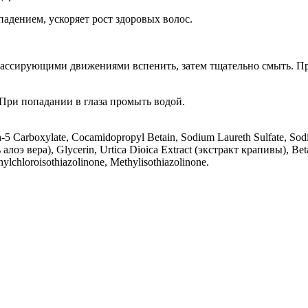
адением, ускоряет рост здоровых волос.
ассирующими движениями вспенить, затем тщательно смыть. Пр
При попадании в глаза промыть водой.
-5 Carboxylate, Cocamidopropyl Betain, Sodium Laureth Sulfate, Sod
ль алоэ вера), Glycerin, Urtica Dioica Extract (экстракт крапивы), 
ylchloroisothiazolinone, Methylisothiazolinone.