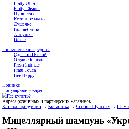
Fratty Ultra
Fratty Cleaner
Пушистик
Кухонное мыло
Душечка
Волшебница
Аннушка
Delete
Гигиенические средства
Сделано Пчелой
Organic Intimate
Fresh Intimate
Fratti Touch
Bee Happy
Новинки
Популярные товары
Где купить?
Адреса розничных и партнерских магазинов
Каталог продукции
→
Косметика
→
Серия «Шунгит»
→
Шамп
Мицеллярный шампунь «Укрепл