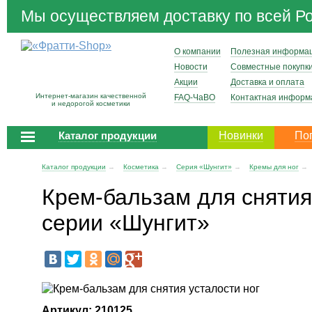
Мы осуществляем доставку по всей Р
О компании
Полезная информа
Новости
Совместные покупк
Акции
Доставка и оплата
Интернет-магазин качественной
FAQ-ЧаВО
Контактная информ
и недорогой косметики
Каталог продукции
Новинки
По
Каталог продукции
→
Косметика
→
Серия «Шунгит»
→
Кремы для ног
→
Крем-бальзам для снятия
серии «Шунгит»
Артикул: 210125