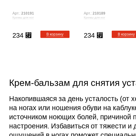
Арт.:
210191
Арт.:
210189
Кремы для ног
Кремы для ног
234
234
⃏
⃏
В корзину
В корзину
Крем-бальзам для снятия уст
Накопившаяся за день усталость (от х
на ногах или ношения обуви на каблук
источником ноющих болей, причиной п
настроения. Избавиться от тяжести и
ощущений в ногах поможет специальн