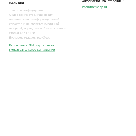
Энтузиастов, 56, строение 8
косметики
info@frattishop.ru
Товар сертифицирован
Содержание страницы носит
исключительно информационный
характер и не является публичной
офертой, определяемой положениями
статьи 437 ГК РФ
Все цены указаны в рублях.
Карта сайта
XML карта сайта
Пользовательское соглашение