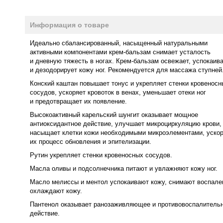
Информация о товаре
Идеально сбалансированный, насыщенный натуральными
активными компонентами крем-бальзам снимает усталость
и дневную тяжесть в ногах. Крем-бальзам освежает, успокаив
и дезодорирует кожу ног. Рекомендуется для массажа ступней
Конский каштан повышает тонус и укрепляет стенки кровеносн
сосудов, ускоряет кровоток в венах, уменьшает отеки ног
и предотвращает их появление.
Высокоактивный карельский шунгит оказывает мощное
антиоксидантное действие, улучшает микроциркуляцию крови,
насыщает клетки кожи необходимыми микроэлементами, уско
их процесс обновления и эпителизации.
Рутин укрепляет стенки кровеносных сосудов.
Масла оливы и подсолнечника питают и увлажняют кожу ног.
Масло мелиссы и ментол успокаивают кожу, снимают воспале
охлаждают кожу.
Пантенол оказывает ранозаживляющее и противовоспалитель
действие.