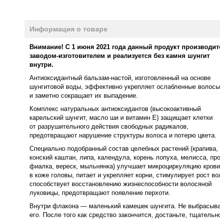
Информация о товаре
Внимание! С 1 июня 2021 года данный продукт производит
заводом-изготовителем и реализуется без
камня шунгит
внутри.
Антиоксидантный бальзам-настой, изготовленный на основе
шунгитовой воды, эффективно укрепляет ослабленные волосы
и заметно сокращает их выпадение.
Комплекс натуральных антиоксидантов (высокоактивный
карельский шунгит, масло ши и витамин Е) защищает клетки
от разрушительного действия свободных радикалов,
предотвращают нарушение структуры волоса и потерю цвета.
Специально подобранный состав целебных растений (крапива,
конский каштан, липа, календула, корень лопуха, мелисса, про
фиалка, вереск, мыльнянка) улучшает микроциркуляцию крови
в коже головы, питает и укрепляет корни, стимулирует рост во
способствует восстановлению жизнеспособности волосяной
луковицы, предотвращают появление перхоти.
Внутри флакона — маленький камешек шунгита. Не выбрасыв
его. После того как средство закончится, достаньте, тщательн