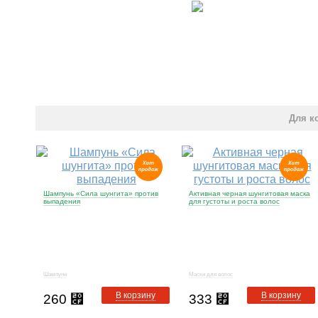
Для к
Шампунь «Сила шунгита» против
Активная черная шунгитовая маска
выпадения
для густоты и роста волос
Шампуни
Маски для волос
В корзину
В корзину
260
⃏
333
⃏