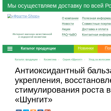
Мы осуществляем доставку по всей Р
О компании
Полезная информа
Новости
Совместные покупк
Акции
Доставка и оплата
Интернет-магазин качественной
FAQ-ЧаВО
Контактная информ
и недорогой косметики
Каталог продукции
Новинки
По
Каталог продукции
→
Косметика
→
Серия «Шунгит»
→
Уход за волосами
Антиоксидантный бальз
укрепления, восстановл
стимулирования роста в
«Шунгит»