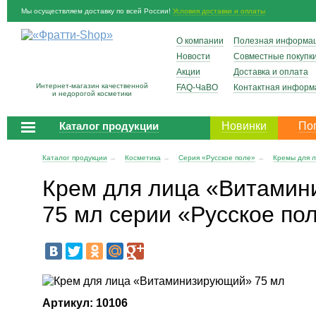
Мы осуществляем доставку по всей России!
Условия доставки и оплаты
О компании
Полезная информа
Новости
Совместные покупк
Акции
Доставка и оплата
Интернет-магазин качественной
FAQ-ЧаВО
Контактная информ
и недорогой косметики
Каталог продукции
Новинки
По
Каталог продукции
→
Косметика
→
Серия «Русское поле»
→
Кремы для 
Крем для лица «Витами
75 мл серии «Русское по
Артикул: 10106