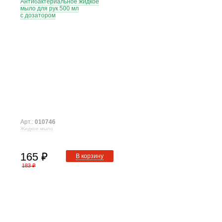
Антибактериальное жидкое
мыло для рук 500 мл
с дозатором
Арт.:
010746
Жидкое мыло
165
⃏
В корзину
183
⃏