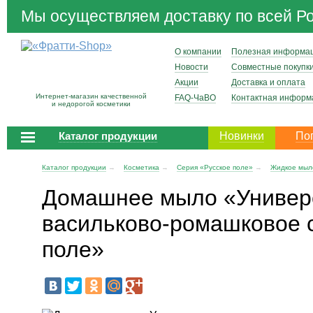
Мы осуществляем доставку по всей Р
О компании
Полезная информа
Новости
Совместные покупк
Акции
Доставка и оплата
Интернет-магазин качественной
FAQ-ЧаВО
Контактная информ
и недорогой косметики
Каталог продукции
Новинки
По
Каталог продукции
→
Косметика
→
Серия «Русское поле»
→
Жидкое мыл
Домашнее мыло «Универ
васильково-ромашковое 
поле»