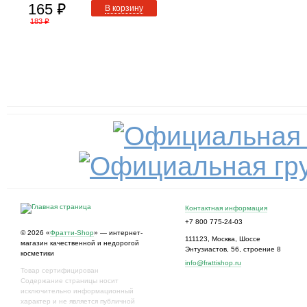
165
⃏
В корзину
183
⃏
Контактная информация
+7 800 775-24-03
© 2026 «
Фратти-Shop
» — интернет-
111123
,
Москва
,
Шоссе
магазин качественной и недорогой
Энтузиастов, 56, строение 8
косметики
info@frattishop.ru
Товар сертифицирован
Содержание страницы носит
исключительно информационный
характер и не является публичной