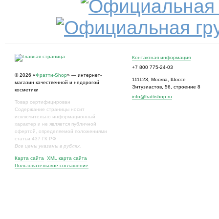
Контактная информация
+7 800 775-24-03
© 2026 «
Фратти-Shop
» — интернет-
111123
,
Москва
,
Шоссе
магазин качественной и недорогой
Энтузиастов, 56, строение 8
косметики
info@frattishop.ru
Товар сертифицирован
Содержание страницы носит
исключительно информационный
характер и не является публичной
офертой, определяемой положениями
статьи 437 ГК РФ
Все цены указаны в рублях.
Карта сайта
XML карта сайта
Пользовательское соглашение