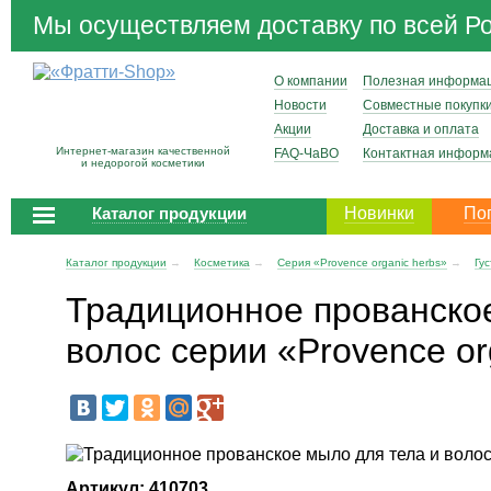
Мы осуществляем доставку по всей Р
О компании
Полезная информа
Новости
Совместные покупк
Акции
Доставка и оплата
Интернет-магазин качественной
FAQ-ЧаВО
Контактная информ
и недорогой косметики
Каталог продукции
Новинки
По
Каталог продукции
→
Косметика
→
Серия «Provence organic herbs»
→
Гу
Традиционное прованско
волос серии «Provence or
Артикул: 410703