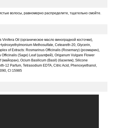
истые волосы, равномерно распределите, тщательно смойте.
tis Vinifera Oil (органическое масло виноградной косточки),
, Hydroxyethylmonium Methosulfate, Ceteareth-20, Glycerin,
plex of Extracts: Rosmarinus Officinalis (Rosemary) (розмарин),
 Officinalis (Sage) Leaf (шалфей), Origanum Vulgare Flower
(майоран), Ocium Basilicum (Basil) (базилик); Silicone
eth-12 Parfum, Tetrasodium EDTA, Citric Acid, Phenoxyethanol,
2090, CI 15985