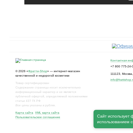
Контактная ин
+7 800 775-24-
© 2026 «
Фратти-Shop
» — интернет-магазин
111123
,
Москва
качественной и недорогой косметики
info@frattishop.
Товар сертифицирован
Содержание страницы носит исключительно
информационный характер и не является
публичной офертой, определяемой положениями
статьи 437 ГК РФ
Все цены указаны в рублях.
Карта сайта
XML карта сайта
Сайт использует 
Пользовательское соглашение
использованием co