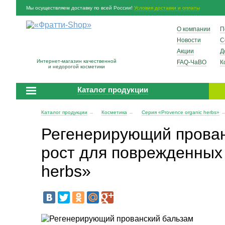
Мы осуществляем доставку по всей России!
Условия доставки и оплаты
О компании
П
Новости
С
Акции
Д
Интернет-магазин качественной
FAQ-ЧаВО
К
и недорогой косметики
Каталог продукции
Каталог продукции
→
Косметика
→
Серия «Provence organic herbs»
Регенерирующий прован
рост для поврежденных 
herbs»