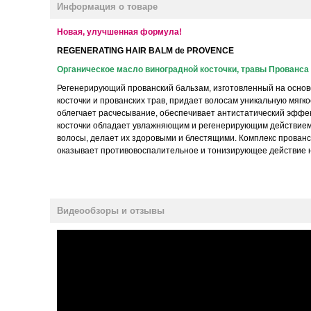
Информация о товаре
Новая, улучшенная формула!
REGENERATING HAIR BALM de PROVENCE
Органическое масло виноградной косточки, травы Прованса
Регенерирующий прованский бальзам, изготовленный на основ
косточки и прованских трав, придает волосам уникальную мягко
облегчает расчесывание, обеспечивает антистатический эффек
косточки обладает увлажняющим и регенерирующим действием
волосы, делает их здоровыми и блестящими. Комплекс прованс
оказывает противовоспалительное и тонизирующее действие н
Видеообзоры и отзывы