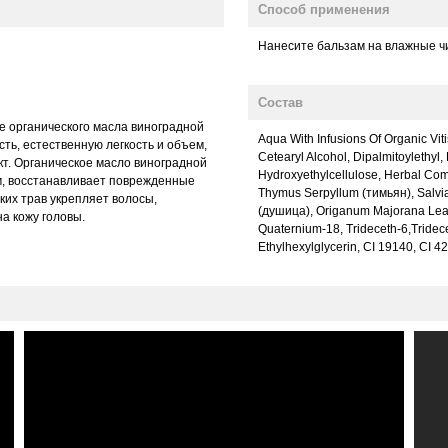
Способ применения
Нанесите бальзам на влажные ч
Состав
е органического масла виноградной
Aqua With Infusions Of Organic Vi
сть, естественную легкость и объем,
Cetearyl Alcohol, Dipalmitoylethyl
т. Органическое масло виноградной
Hydroxyethylcellulose, Herbal Com
, восстанавливает поврежденные
Thymus Serpyllum (тимьян), Salvia
ких трав укрепляет волосы,
(душица), Origanum Majorana Leaf 
а кожу головы.
Quaternium-18, Trideceth-6,Tridec
Ethylhexylglycerin, CI 19140, CI 4