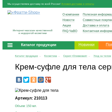
Мы осуществляем доставку по всей России!
Условия доставки и оплаты
О компании
Полезная информа
Новости
Совместные покупк
Акции
Доставка и оплата
Интернет-магазин качественной
FAQ-ЧаВО
Контактная информ
и недорогой косметики
Каталог продукции
Новинки
По
Каталог продукции
→
Косметика
→
Серия «Оливковая»
→
Уход за телом
Крем-суфле для тела се
Артикул: 210113
Объем: 150 мл.