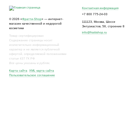
Контактная информация
+7 800 775-24-03
© 2026 «
Фратти-Shop
» — интернет-
111123
,
Москва
,
Шоссе
магазин качественной и недорогой
Энтузиастов, 56, строение 8
косметики
info@frattishop.ru
Товар сертифицирован
Содержание страницы носит
исключительно информационный
характер и не является публичной
офертой, определяемой положениями
статьи 437 ГК РФ
Все цены указаны в рублях.
Карта сайта
XML карта сайта
Пользовательское соглашение