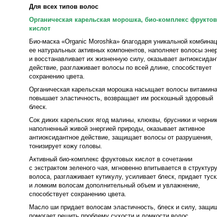
Для всех типов волос
Органическая карельская морошка, био-комплекс фрукто
кислот
Био-маска «Organic Moroshka» благодаря уникальной комбина
ее натуральных активных компонентов, наполняет волосы эне
и восстанавливает их жизненную силу, оказывает антиоксидан
действие, разглаживает волосы по всей длине, способствует
сохранению цвета.
Органическая карельская морошка насыщает волосы витамин
повышает эластичность, возвращает им роскошный здоровый
блеск.
Сок диких карельских ягод малины, клюквы, брусники и черник
наполненный живой энергией природы, оказывает активное
антиоксидантное действие, защищает волосы от разрушения,
тонизирует кожу головы.
Активный био-комплекс фруктовых кислот в сочетании
с экстрактом зеленого чая, мгновенно впитывается в структур
волоса, разглаживает кутикулу, усиливает блеск, придает тус
и ломким волосам дополнительный объем и увлажнение,
способствует сохранению цвета.
Масло ши придает волосам эластичность, блеск и силу, защи
помогает решить проблему сухости и ломкости волос,