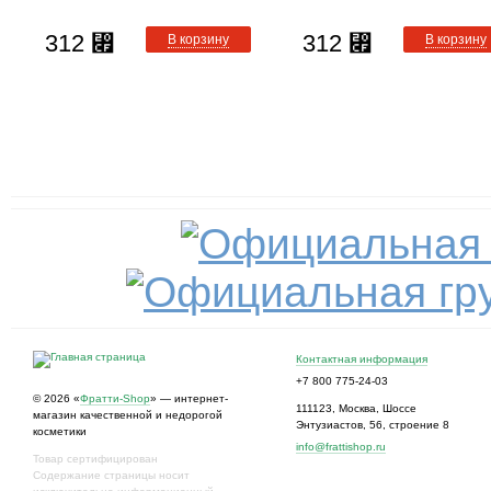
312
312
⃏
⃏
В корзину
В корзину
Контактная информация
+7 800 775-24-03
© 2026 «
Фратти-Shop
» — интернет-
111123
,
Москва
,
Шоссе
магазин качественной и недорогой
Энтузиастов, 56, строение 8
косметики
info@frattishop.ru
Товар сертифицирован
Содержание страницы носит