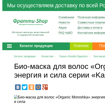
Мы осуществляем доставку по всей Р
О компании
Полезная информа
Новости
Совместные покупк
Акции
Доставка и оплата
Интернет-магазин качественной
FAQ-ЧаВО
Контактная информ
и недорогой косметики
Каталог продукции
Новинки
По
Каталог продукции
→
Косметика
→
Серия «Karelia Organica»
→
Био-маски
Био-маска для волос «Or
энергия и сила серии «Ka