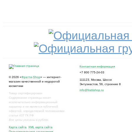
Контактная информация
+7 800 775-24-03
© 2026 «
Фратти-Shop
» — интернет-
111123
,
Москва
,
Шоссе
магазин качественной и недорогой
Энтузиастов, 56, строение 8
косметики
info@frattishop.ru
Товар сертифицирован
Содержание страницы носит
исключительно информационный
характер и не является публичной
офертой, определяемой положениями
статьи 437 ГК РФ
Все цены указаны в рублях.
Карта сайта
XML карта сайта
Пользовательское соглашение