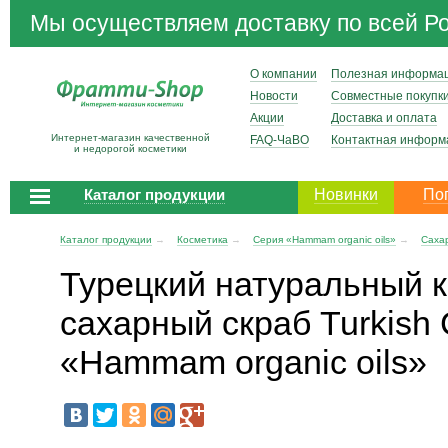
Мы осуществляем доставку по всей Р
О компании
Полезная информа
Новости
Совместные покупк
Акции
Доставка и оплата
Интернет-магазин качественной
FAQ-ЧаВО
Контактная информ
и недорогой косметики
Каталог продукции
Новинки
По
Каталог продукции
→
Косметика
→
Серия «Hammam organic oils»
→
Саха
Турецкий натуральный 
сахарный скраб Turkish 
«Hammam organic oils»