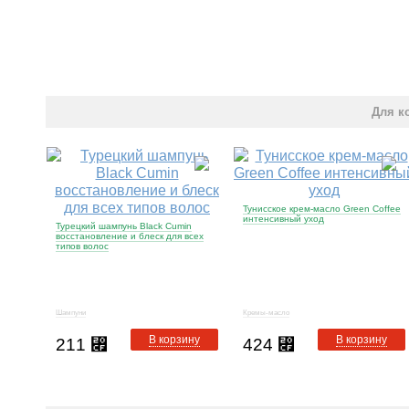
Для к
Тунисское крем-масло Green Coffee
интенсивный уход
Турецкий шампунь Black Cumin
восстановление и блеск для всех
типов волос
Шампуни
Кремы-масло
В корзину
В корзину
211
⃏
424
⃏