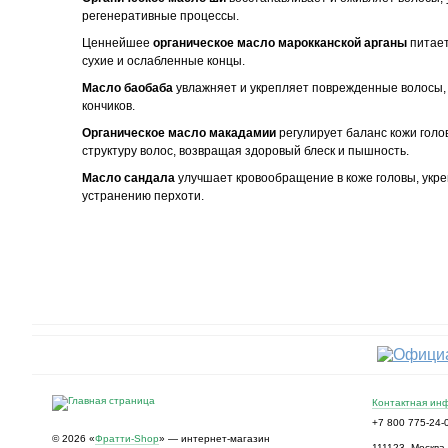
регенеративные процессы.
Ценнейшее
органическое масло марокканской арганы
питает
сухие и ослабленные концы.
Масло баобаба
увлажняет и укрепляет поврежденные волосы,
кончиков.
Органическое масло макадамии
регулирует баланс кожи голо
структуру волос, возвращая здоровый блеск и пышность.
Масло сандала
улучшает кровообращение в коже головы, укре
устранению перхоти.
Контактная ин
+7 800 775-24-
© 2026 «
Фратти-Shop
» — интернет-магазин
111123
,
Москва