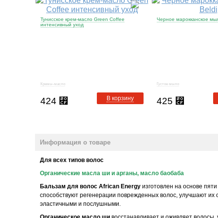
Тунисское крем-масло Green Coffee
Черное марокканское мыл
интенсивный уход
Кремы-масло
Густое мыло
В корзину
424
⃏
425
⃏
Информация о товаре
Для всех типов волос
Органические масла ши и арганы, масло баобаба
Бальзам для волос African Energy
изготовлен на основе пяти
способствуют регенерации поврежденных волос, улучшают их с
эластичными и послушными.
Органическое масло ши
восстанавливает и оживляет волосы, 