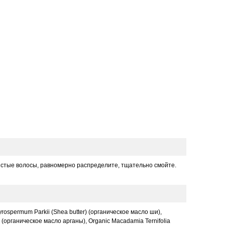
стые волосы, равномерно распределите, тщательно смойте.
tyrospermum Parkii (Shea butter) (органическое масло ши),
l (органическое масло арганы), Organic Macadamia Ternifolia