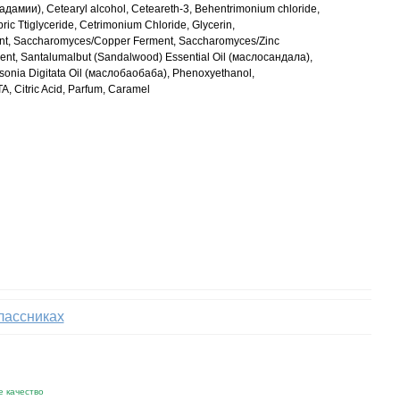
дамии), Cetearyl alcohol, Ceteareth-3, Behentrimonium chloride,
ric Ttiglyceride, Cetrimonium Chloride, Glycerin,
t, Saccharomyces/Copper Ferment, Saccharomyces/Zinc
ent, Santalumalbut (Sandalwood) Еssential Оil (маслосандала),
onia Digitata Oil (маслобаобаба), Phenoxyethanol,
A, Citric Acid, Parfum, Caramel