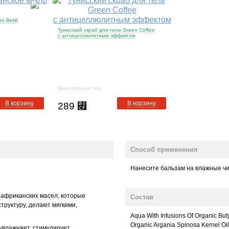
о Beldi
Тунисский скраб для тела Green Coffee
с антицеллюлитным эффектом
Крем-скрабы для тела
В корзину
В корзину
289
⃏
Способ применения
Нанесите бальзам на влажные чи
 африканских масел, которые
Состав
труктуру, делают мягкими,
Aqua With Infusions Of Organic Bu
Organic Argania Spinosa Kernel Oi
увлажняет, стимулирует