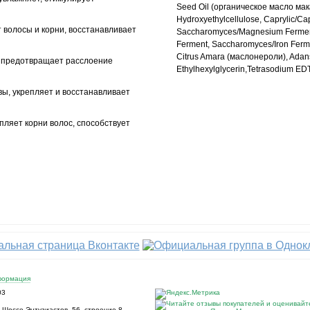
Seed Oil (органическое масло мака
Hydroxyethylcellulose, Caprylic/Cap
 волосы и корни, восстанавливает
Saccharomyces/Magnesium Fermen
Ferment, Saccharomyces/Iron Ferm
Citrus Amara (маслонероли), Adans
 предотвращает расслоение
Ethylhexylglycerin,Tetrasodium EDT
вы, укрепляет и восстанавливает
пляет корни волос, способствует
формация
03
,
Шоссе Энтузиастов, 56, строение 8