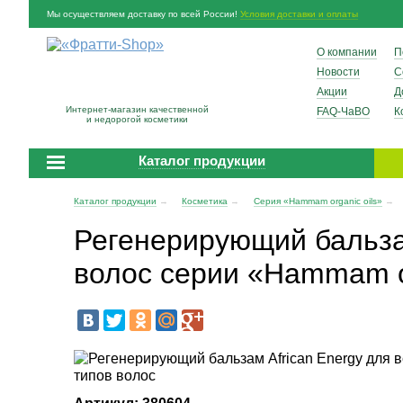
Мы осуществляем доставку по всей России!
Условия доставки и оплаты
О компании
П
Новости
С
Акции
Д
Интернет-магазин качественной
FAQ-ЧаВО
К
и недорогой косметики
Каталог продукции
Каталог продукции
→
Косметика
→
Серия «Hammam organic oils»
→
Регенерирующий бальзам
волос серии «Hammam or