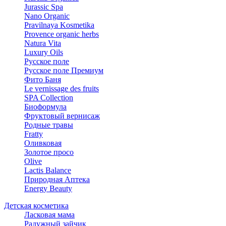
Jurassic Spa
Nano Organic
Pravilnaya Kosmetika
Provence organic herbs
Natura Vita
Luxury Oils
Русское поле
Русское поле Премиум
Фито Баня
Le vernissage des fruits
SPA Collection
Биоформула
Фруктовый вернисаж
Родные травы
Fratty
Оливковая
Золотое просо
Olive
Lactis Balance
Природная Аптека
Energy Beauty
Детская косметика
Ласковая мама
Радужный зайчик